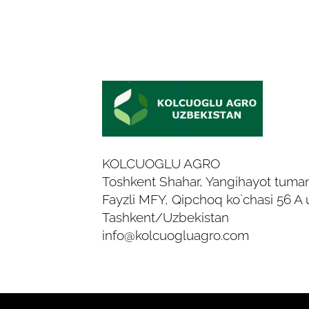
KOLCUOGLU AGRO
Toshkent Shahar, Yangihayot tuman
Fayzli MFY, Qipchoq ko`chasi 56 A 
Tashkent/Uzbekistan
info@kolcuogluagro.com