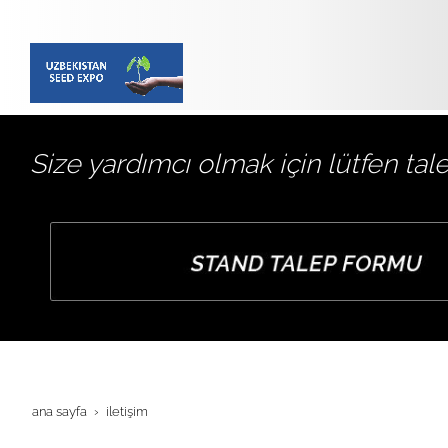
Size yardımcı olmak için lütfen t
ana sayfa
i̇leti̇şi̇m